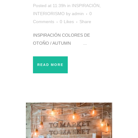
Posted at 11:39h
in
INSPIRACIÓN
,
INTERIORISMO
by
admin
0
Comments
0
Likes
Share
INSPIRACIÓN COLORES DE
OTOÑO / AUTUMN ...
READ MORE