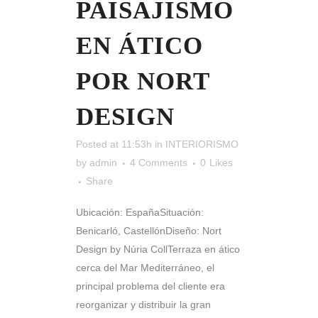
PAISAJISMO
EN ÁTICO
POR NORT
DESIGN
Posted at 11:53h
in
INTERIORISMO
by
admin
4 Comments
0
Likes
Share
Ubicación: EspañaSituación:
Benicarló, CastellónDiseño: Nort
Design by Núria CollTerraza en ático
cerca del Mar Mediterráneo, el
principal problema del cliente era
reorganizar y distribuir la gran