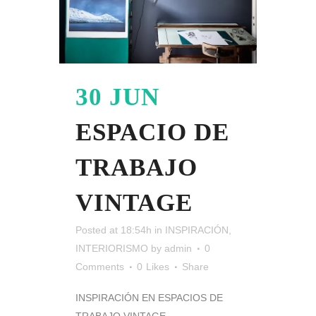
30 JUN
ESPACIO DE
TRABAJO
VINTAGE
Posted at 18:54h
in
INSPIRACIÓN
,
INTERIORISMO
by
admin
0
Comments
0
Likes
Share
INSPIRACIÓN EN ESPACIOS DE
TRABAJO VINTAGE ...