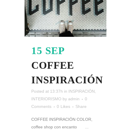
15 SEP
COFFEE
INSPIRACIÓN
Posted at 13:37h
in
INSPIRACIÓN
,
INTERIORISMO
by
admin
0
Comments
0
Likes
Share
COFFEE INSPIRACIÓN COLOR,
coffee shop con encanto ...