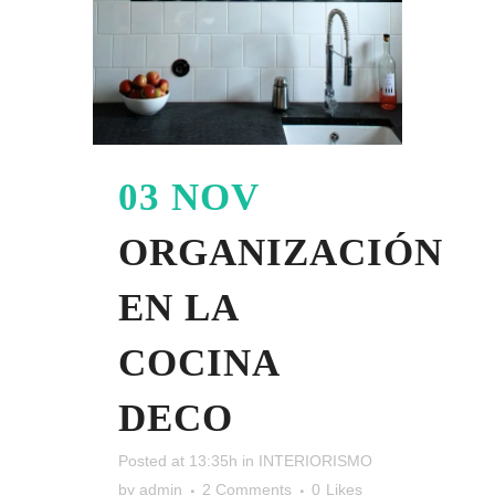
03 NOV
ORGANIZACIÓN
EN LA
COCINA
DECO
Posted at 13:35h
in
INTERIORISMO
by
admin
2 Comments
0
Likes