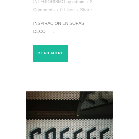
INTERIORISMO
by
admin
2
Comments
0
Likes
Share
INSPIRACIÓN EN SOFÁS
DECO ...
READ MORE