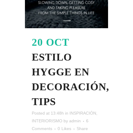
20 OCT
ESTILO
HYGGE EN
DECORACIÓN,
TIPS
Posted at 13:48h
in
INSPIRACIÓN
,
INTERIORISMO
by
admin
6
Comments
0
Likes
Share