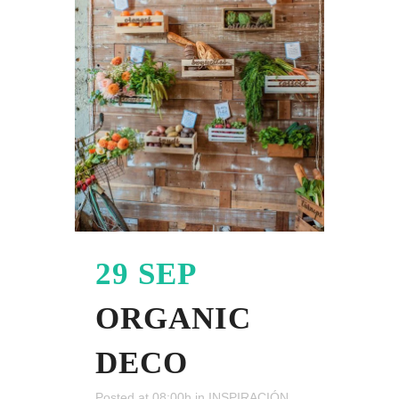
29 SEP
ORGANIC
DECO
Posted at 08:00h
in
INSPIRACIÓN
,