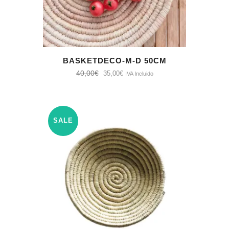
BASKETDECO-M-D 50CM
40,00
€
El
El
35,00
€
IVA Incluido
precio
precio
original
actual
era:
es:
SALE
40,00€.
35,00€.