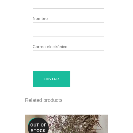
Nombre
Correo electrónico
Related products
OUT OF
SALE
STOCK