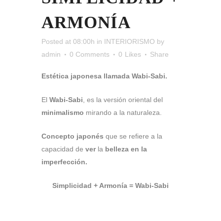
ARMONÍA
Posted at 08:00h
in
INTERIORISMO
by
admin
0 Comments
0
Likes
Share
Estética japonesa llamada Wabi-Sabi.
El
Wabi-Sabi
, es la versión oriental del
minimalismo
mirando a la naturaleza.
Concepto japonés
que se refiere a la
capacidad de
ver
la
belleza en la
imperfección.
Simplicidad + Armonía = Wabi-Sabi