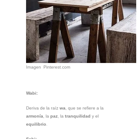
Imagen Pinterest.com
Wabi:
Deriva de la raíz
wa
, que se refiere a la
armonía
, la
paz
, la
tranquilidad
y el
equilibrio
.
Sabi: