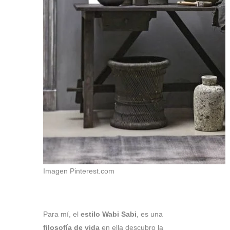
Imagen Pinterest.com
Para mí, el
estilo Wabi Sabi
, es una
filosofía de vida
en ella descubro la