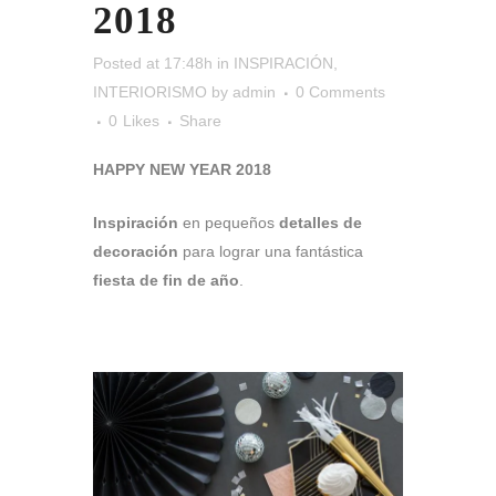
2018
Posted at 17:48h
in
INSPIRACIÓN
,
INTERIORISMO
by
admin
0 Comments
0
Likes
Share
HAPPY NEW YEAR 2018
Inspiración
en pequeños
detalles de
decoración
para lograr una fantástica
fiesta de fin de año
.