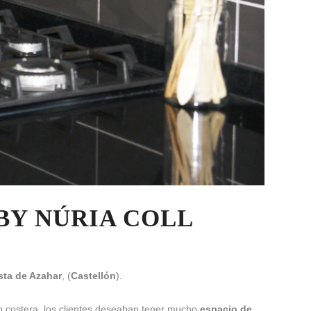
BY NÚRIA COLL
sta de Azahar
, (
Castellón
).
ón costera, los clientes deseaban tener mucho
espacio de