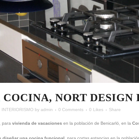
R
COCINA, NORT DESIGN 
n
INTERIORISMO
by
admin
0 Comments
0
Likes
Share
, para
vivienda de vacaciones
en la población de Benicarló, en la
Co
a
diseñar una cocina funcional
, para cortas estancias en la poblaci