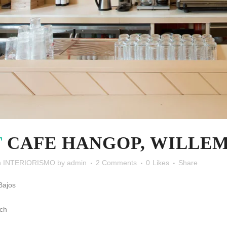
T
CAFE HANGOP, WILLEM 
n
INTERIORISMO
by
admin
2 Comments
0
Likes
Share
Bajos
sch