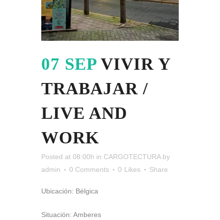
07 SEP
VIVIR Y
TRABAJAR /
LIVE AND
WORK
Posted at 08:00h
in
CARGOTECTURA
by
admin
0 Comments
0
Likes
Share
Ubicación: Bélgica
Situación: Amberes