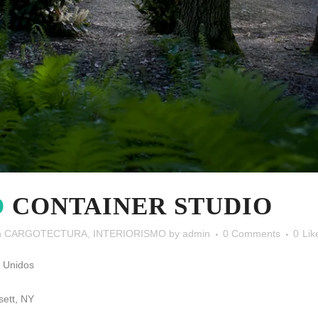
O
CONTAINER STUDIO
n
CARGOTECTURA
,
INTERIORISMO
by
admin
0 Comments
0
Lik
s Unidos
sett, NY