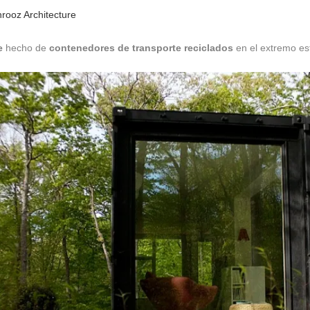
rooz Architecture
e
hecho de
contenedores de transporte reciclados
en el extremo es