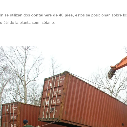
ón se utilizan dos
containers de 40 pies
, estos se posicionan
sobre l
io útil de la planta semi-sótano.