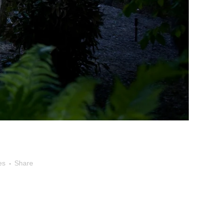
es
Share