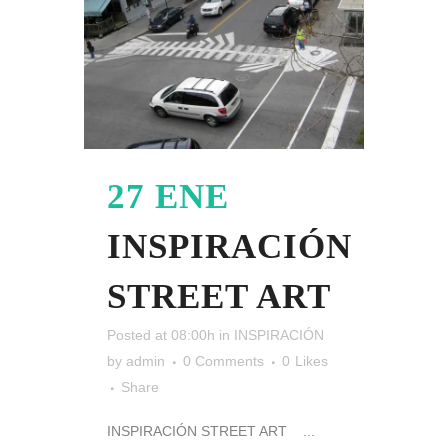
27 ENE
INSPIRACIÓN
STREET ART
Posted at 08:00h
in
INSPIRACIÓN
by
admin
0 Comments
0
Likes
Share
INSPIRACIÓN STREET ART ...