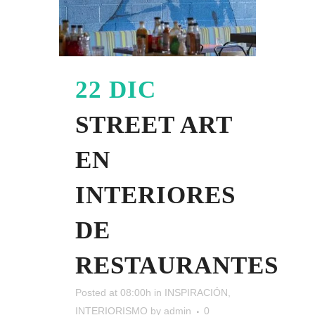
22 DIC
STREET ART
EN
INTERIORES
DE
RESTAURANTES
Posted at 08:00h
in
INSPIRACIÓN
,
INTERIORISMO
by
admin
0