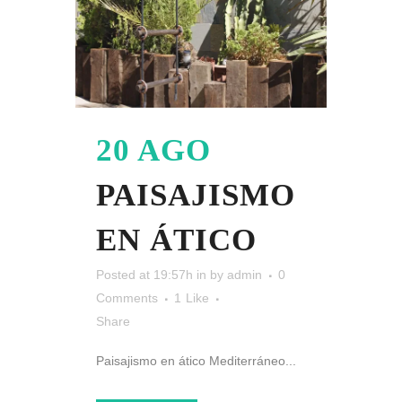
20 AGO
PAISAJISMO
EN ÁTICO
Posted at 19:57h
in
by
admin
0
Comments
1
Like
Share
Paisajismo en ático Mediterráneo...