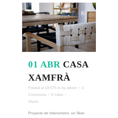
01 ABR
CASA
XAMFRÀ
Posted at 18:57h
in
by
admin
0
Comments
0
Likes
Share
Proyecto de Interiorismo, un Slow